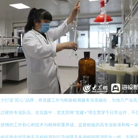
力打造“匠心”品牌，将党建工作与检验检测服务深度融合，为地方产业
过硬的专业队伍。在实践中，党支部将“党建+”理念贯穿于日常运作，不
拼搏的工作初心和技术与精神双重养成，监督检验的高专业标准和每一家
强的实践中找平衡实见稳操局到引导保障及各项细则照进民生一线。实践