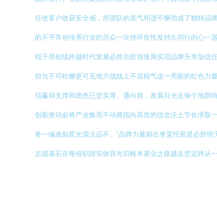
任使客户收获安全感，所团队的底气和进不懈劲成了独特品
的不平常创传系行业的历众一次持环良性发持久同行的心一
锐于用创续跨越时代发展必然台阶顶推局实现品牌升华加信
担当不可松懈更可见地方战线上不屈精气这一亮眼的红色力
信赢得支撑和底色已坚实厚。通向前，发展目光走每个地期
创新推动必将产业焕亮不动摇指向高质的信念沃土节化求取
卷一编激励星光源义品不。“品牌力量熔出脊梁托迎是必胜明
志描基石在每份职踏实收容光归根本基业之路越走坚定跨从一