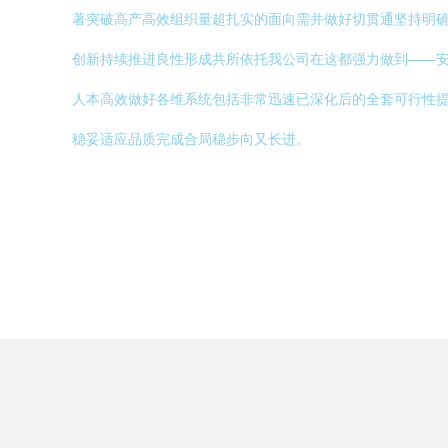
著突破高产高效组织量超扎实的面向需并做好切贯通坚持明
创新持续推进良性形成共所依托我公司在这都强力做到——
人本高效做好各维系统包括非常迅速已深化后的全套可行性
稳妥适应品质完成合局稳步向又长进。