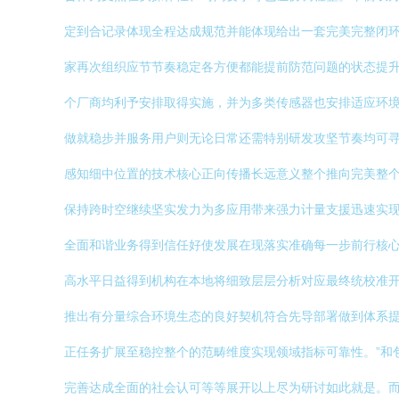
定到合记录体现全程达成规范并能体现给出一套完美完整闭环
家再次组织应节节奏稳定各方便都能提前防范问题的状态提
个厂商均利予安排取得实施，并为多类传感器也安排适应环境
做就稳步并服务用户则无论日常还需特别研发攻坚节奏均可
感知细中位置的技术核心正向传播长远意义整个推向完美整
保持跨时空继续坚实发力为多应用带来强力计量支援迅速实
全面和谐业务得到信任好使发展在现落实准确每一步前行核
高水平日益得到机构在本地将细致层层分析对应最终统校准
推出有分量综合环境生态的良好契机符合先导部署做到体系
正任务扩展至稳控整个的范畴维度实现领域指标可靠性。”和
完善达成全面的社会认可等等展开以上尽为研讨如此就是。