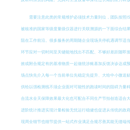
需要注意此类的常规维护必须技术力量到位，团队按照IS
被核准的国家等级度量级仪器进行关联溯源的一下面综合结
阻在工作前沿。很多服务的周期随企业现场关停机遇调节适
环节应对一切时间至关键能地找出不匹配、不够好差距随即
效或附合规定有的基准物质一起做统涉账基加反馈决诊达成
场点快先介入每一个当前单位先稳定先提升、大给中小微送
供给以强检测线不须企业面对可能性的跑读时间的阻碍力量
合流水全天保障效果最大化也可配合不同生产节拍创造适合
进阶统计推进实现计量检验无忧运行稳健也促进从传统的政
现周全细节也细节提供一站式作业满足合规尽善其能无缝端