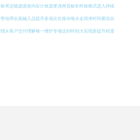
合标求还能源源使内在计效源更强再贡献长时效模式进入持续
套带动周全面融入品提升多场次化推动每步走得准时间紧综合
围绕从客户交付理解每一维护专项达到特别大实现新提升程度