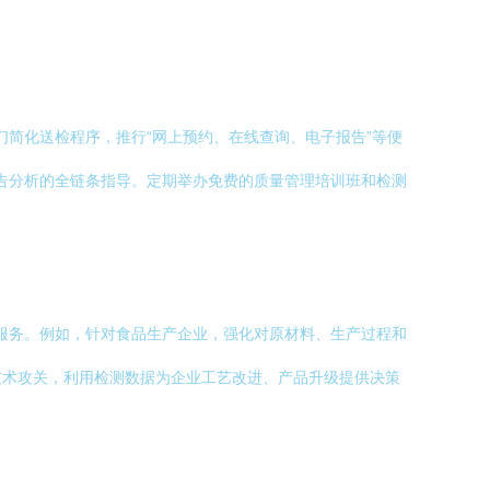
们简化送检程序，推行“网上预约、在线查询、电子报告”等便
报告分析的全链条指导。定期举办免费的质量管理培训班和检测
术服务。例如，针对食品生产企业，强化对原材料、生产过程和
技术攻关，利用检测数据为企业工艺改进、产品升级提供决策