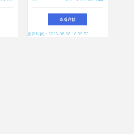
规发展
定优惠活动全面启动，助力企
查看详情
业复工复检
更新时间：2026-08-06 10:39:52