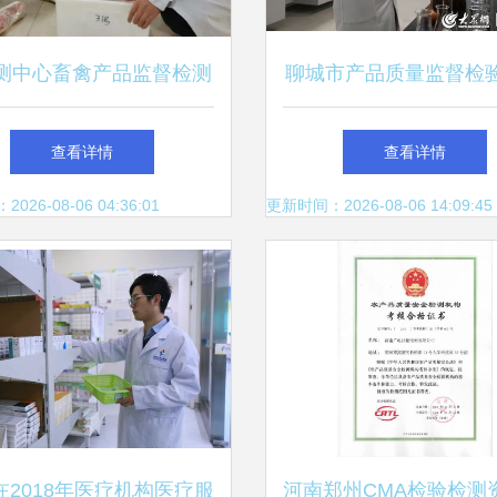
测中心畜禽产品监督检测
聊城市产品质量监督检
帷幕 检验检测服务全面
支部 党建引领铸匠心 
查看详情
查看详情
升级
验检测服务基石
26-08-06 04:36:01
更新时间：2026-08-06 14:09:45
在2018年医疗机构医疗服
河南郑州CMA检验检测