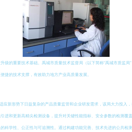
升级的重要技术基础。禹城市质量技术监督局（以下简称“禹城市质监局
更便捷的技术支撑，有效助力地方产业高质量发展。
为适应新形势下日益复杂的产品质量监管和企业研发需求，该局大力投入
地引进和更新高精尖检测设备，提升对关键性能指标、安全参数的检测覆
果的科学性、公正性与可追溯性。通过构建功能完善、技术先进的公共检