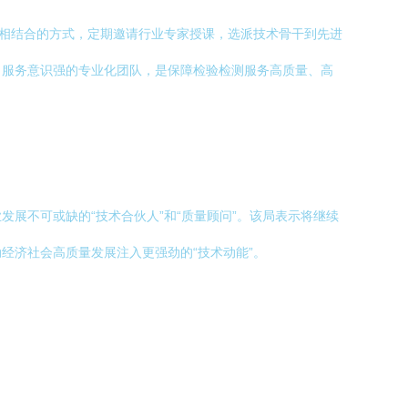
”相结合的方式，定期邀请行业专家授课，选派技术骨干到先进
、服务意识强的专业化团队，是保障检验检测服务高质量、高
展不可或缺的“技术合伙人”和“质量顾问”。该局表示将继续
经济社会高质量发展注入更强劲的“技术动能”。