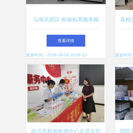
汕尾高新区 检验检测服务赋
县检
能高质量发展新引擎
拉开
查看详情
更新时间：2026-08-06 20:08:32
更新时间：20
临沂市检验检测中心走进京韵
我院