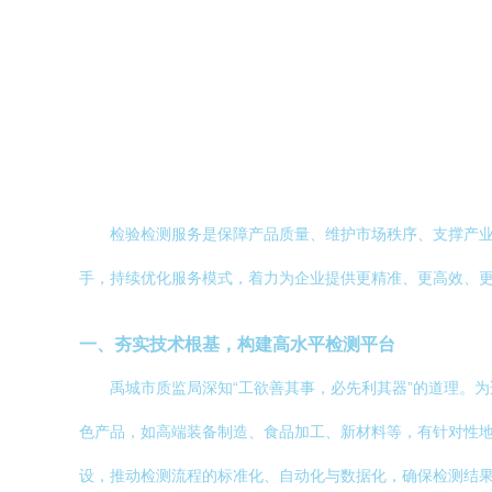
检验检测服务是保障产品质量、维护市场秩序、支撑产业
手，持续优化服务模式，着力为企业提供更精准、更高效、
一、夯实技术根基，构建高水平检测平台
禹城市质监局深知“工欲善其事，必先利其器”的道理。
色产品，如高端装备制造、食品加工、新材料等，有针对性
设，推动检测流程的标准化、自动化与数据化，确保检测结