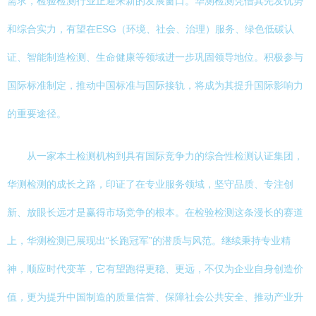
需求，检验检测行业正迎来新的发展窗口。华测检测凭借其先发优势
和综合实力，有望在ESG（环境、社会、治理）服务、绿色低碳认
证、智能制造检测、生命健康等领域进一步巩固领导地位。积极参与
国际标准制定，推动中国标准与国际接轨，将成为其提升国际影响力
的重要途径。
从一家本土检测机构到具有国际竞争力的综合性检测认证集团，
华测检测的成长之路，印证了在专业服务领域，坚守品质、专注创
新、放眼长远才是赢得市场竞争的根本。在检验检测这条漫长的赛道
上，华测检测已展现出“长跑冠军”的潜质与风范。继续秉持专业精
神，顺应时代变革，它有望跑得更稳、更远，不仅为企业自身创造价
值，更为提升中国制造的质量信誉、保障社会公共安全、推动产业升