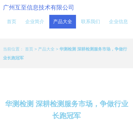
广州互至信息技术有限公司
首页
企业简介
产品大全
联系我们
企业信息
当前位置：
首页
>
产品大全
>
华测检测 深耕检测服务市场，争做行
业长跑冠军
华测检测 深耕检测服务市场，争做行业
长跑冠军