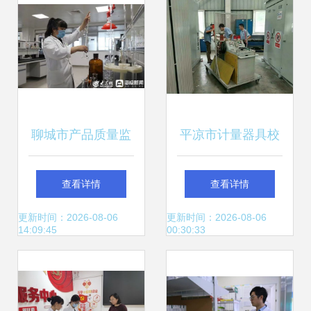
聊城市产品质量监
平凉市计量器具校
督检验所党支部 党
正与设备计量校准
查看详情
查看详情
建引领铸匠心 筑牢
检测服务详解 支持
更新时间：2026-08-06
更新时间：2026-08-06
14:09:45
00:30:33
检验检测服务基石
下厂校准，保障精
准测量