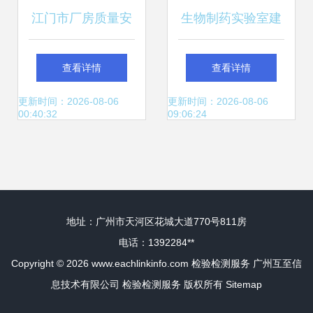
江门市厂房质量安
生物制药实验室建
全检测鉴定单位 筑
设标准及检验检测
查看详情
查看详情
牢工业安全防线，
服务规范
更新时间：2026-08-06
更新时间：2026-08-06
00:40:32
09:06:24
专业验厂服务护航
企业发展
地址：广州市天河区花城大道770号811房
电话：1392284**
Copyright © 2026
www.eachlinkinfo.com
检验检测服务
广州互至信
息技术有限公司
检验检测服务
版权所有
Sitemap